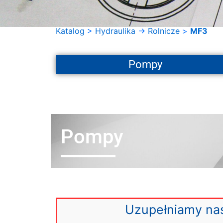
Katalog
>
Hydraulika
->
Rolnicze
>
MF3
Pompy
Pompy
Uzupełniamy nas