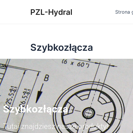
Skip
PZL-Hydral
to
Strona 
content
Szybkozłącza
Szybkozłącza
Tutaj znajdziesz nasze produkty!