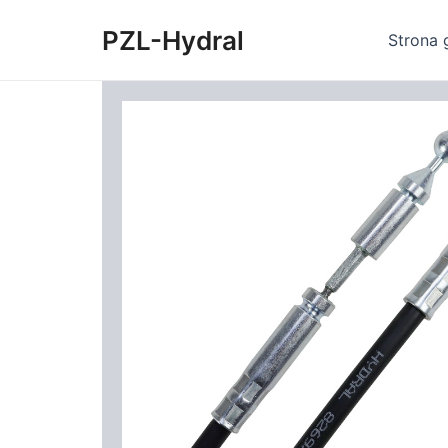
Skip
PZL-Hydral
to
Strona 
content