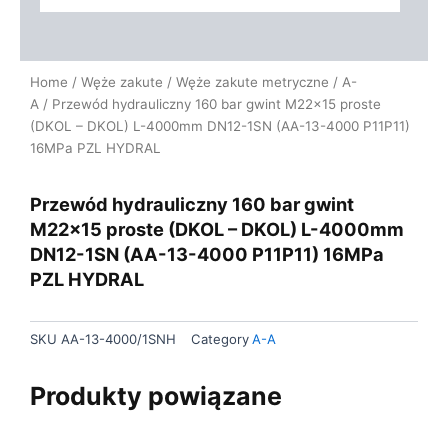
Home
/
Węże zakute
/
Węże zakute metryczne
/
A-
A
/ Przewód hydrauliczny 160 bar gwint M22x15 proste
(DKOL – DKOL) L-4000mm DN12-1SN (AA-13-4000 P11P11)
16MPa PZL HYDRAL
Przewód hydrauliczny 160 bar gwint
M22x15 proste (DKOL – DKOL) L-4000mm
DN12-1SN (AA-13-4000 P11P11) 16MPa
PZL HYDRAL
SKU
AA-13-4000/1SNH
Category
A-A
Produkty powiązane