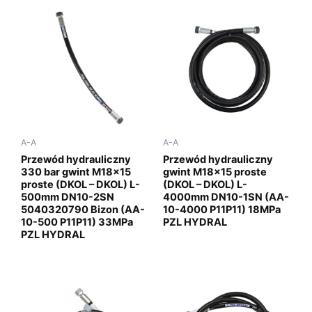
A-A
A-A
Przewód hydrauliczny
Przewód hydrauliczny
330 bar gwint M18x15
gwint M18x15 proste
proste (DKOL – DKOL) L-
(DKOL – DKOL) L-
500mm DN10-2SN
4000mm DN10-1SN (AA-
5040320790 Bizon (AA-
10-4000 P11P11) 18MPa
10-500 P11P11) 33MPa
PZL HYDRAL
PZL HYDRAL