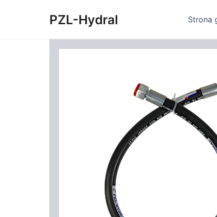
Skip
PZL-Hydral
to
Strona 
content