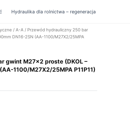
ć
Hydraulika dla rolnictwa – regeneracja
ryczne
/
A-A
/ Przewód hydrauliczny 250 bar
1100mm DN16-2SN (AA-1100/M27X2/25MPA
ar gwint M27x2 proste (DKOL –
(AA-1100/M27X2/25MPA P11P11)