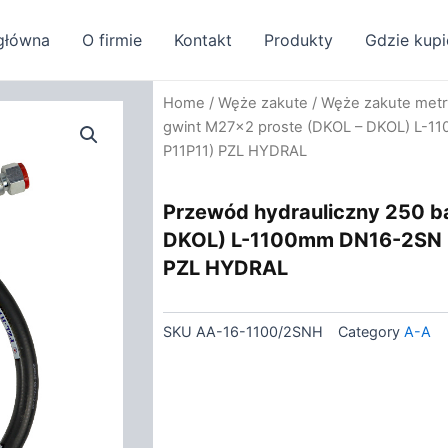
główna
O firmie
Kontakt
Produkty
Gdzie kupi
Home
/
Węże zakute
/
Węże zakute met
gwint M27x2 proste (DKOL – DKOL) L-
P11P11) PZL HYDRAL
Przewód hydrauliczny 250 b
DKOL) L-1100mm DN16-2SN 
PZL HYDRAL
SKU
AA-16-1100/2SNH
Category
A-A