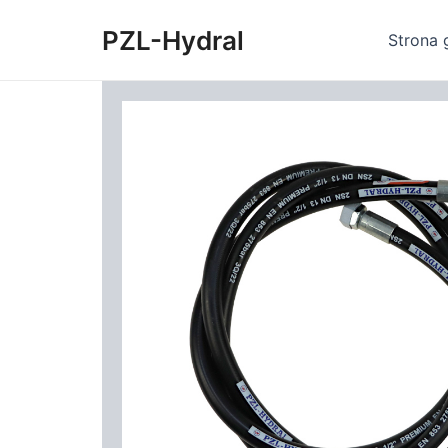
Skip
PZL-Hydral
to
Strona 
content