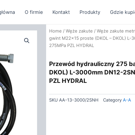
główna
O firmie
Kontakt
Produkty
Gdzie kupi
Home
/
Węże zakute
/
Węże zakute met
gwint M22x15 proste (DKOL – DKOL) L-
275MPa PZL HYDRAL
Przewód hydrauliczny 275 b
DKOL) L-3000mm DN12-2SN 
PZL HYDRAL
SKU
AA-13-3000/2SNH
Category
A-A