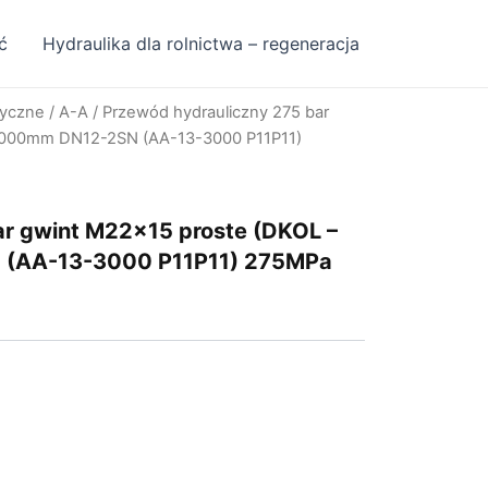
ć
Hydraulika dla rolnictwa – regeneracja
ryczne
/
A-A
/ Przewód hydrauliczny 275 bar
3000mm DN12-2SN (AA-13-3000 P11P11)
ar gwint M22x15 proste (DKOL –
(AA-13-3000 P11P11) 275MPa