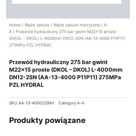
Home
/
Węże zakute
/
Węże zakute metryczne
/
A-
A
/ Przewód hydrauliczny 275 bar gwint M22x15 proste
(DKOL – DKOL) L-4000mm DN12-2SN (AA-13-4000 P11P11)
275MPa PZL HYDRAL
Przewód hydrauliczny 275 bar gwint
M22x15 proste (DKOL – DKOL) L-4000mm
DN12-2SN (AA-13-4000 P11P11) 275MPa
PZL HYDRAL
SKU
AA-13-4000/2SNH
Category
A-A
Produkty powiązane