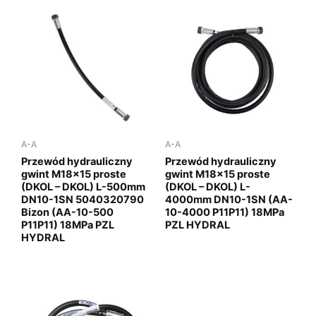
A-A
A-A
Przewód hydrauliczny
Przewód hydrauliczny
gwint M18x15 proste
gwint M18x15 proste
(DKOL – DKOL) L-500mm
(DKOL – DKOL) L-
DN10-1SN 5040320790
4000mm DN10-1SN (AA-
Bizon (AA-10-500
10-4000 P11P11) 18MPa
P11P11) 18MPa PZL
PZL HYDRAL
HYDRAL