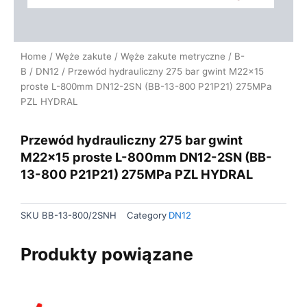
Home
/
Węże zakute
/
Węże zakute metryczne
/
B-
B
/
DN12
/ Przewód hydrauliczny 275 bar gwint M22x15
proste L-800mm DN12-2SN (BB-13-800 P21P21) 275MPa
PZL HYDRAL
Przewód hydrauliczny 275 bar gwint
M22x15 proste L-800mm DN12-2SN (BB-
13-800 P21P21) 275MPa PZL HYDRAL
SKU
BB-13-800/2SNH
Category
DN12
Produkty powiązane