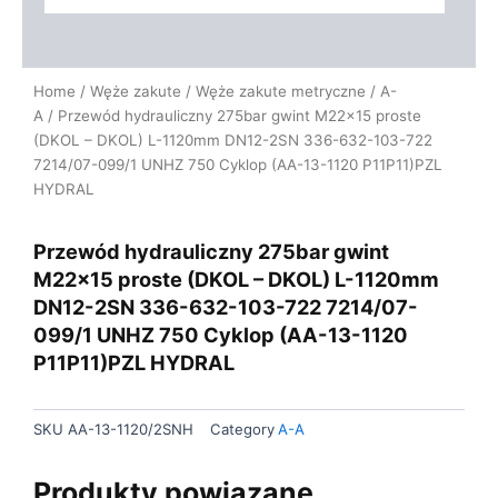
Home
/
Węże zakute
/
Węże zakute metryczne
/
A-
A
/ Przewód hydrauliczny 275bar gwint M22x15 proste
(DKOL – DKOL) L-1120mm DN12-2SN 336-632-103-722
7214/07-099/1 UNHZ 750 Cyklop (AA-13-1120 P11P11)PZL
HYDRAL
Przewód hydrauliczny 275bar gwint
M22x15 proste (DKOL – DKOL) L-1120mm
DN12-2SN 336-632-103-722 7214/07-
099/1 UNHZ 750 Cyklop (AA-13-1120
P11P11)PZL HYDRAL
SKU
AA-13-1120/2SNH
Category
A-A
Produkty powiązane