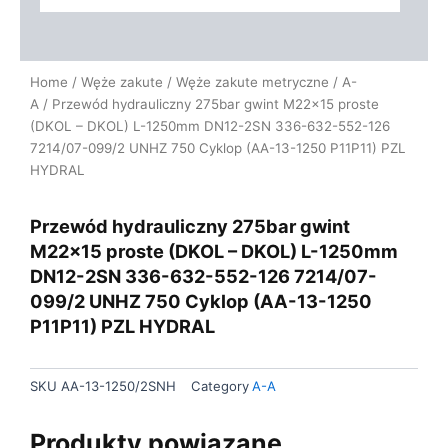
Home
/
Węże zakute
/
Węże zakute metryczne
/
A-
A
/ Przewód hydrauliczny 275bar gwint M22x15 proste
(DKOL – DKOL) L-1250mm DN12-2SN 336-632-552-126
7214/07-099/2 UNHZ 750 Cyklop (AA-13-1250 P11P11) PZL
HYDRAL
Przewód hydrauliczny 275bar gwint
M22x15 proste (DKOL – DKOL) L-1250mm
DN12-2SN 336-632-552-126 7214/07-
099/2 UNHZ 750 Cyklop (AA-13-1250
P11P11) PZL HYDRAL
SKU
AA-13-1250/2SNH
Category
A-A
Produkty powiązane