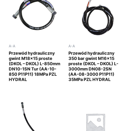
A-A
A-A
Przewód hydrauliczny
Przewód hydrauliczny
gwint M18x15 proste
350 bar gwint M16x15
(DKOL – DKOL) L-850mm
proste (DKOL – DKOL) L-
DN10-1SN Tur (AA-10-
3000mm DN08-2SN
850 P11P11) 18MPa PZL
(AA-08-3000 P11P11)
HYDRAL
35MPa PZL HYDRAL