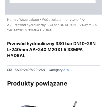
Home
/
Węże zakute
/
Węże zakute metryczne
/
A-
A
/ Przewód hydrauliczny 330 bar DN10-2SN L-240mm AA-
240 M20X1.5 33MPA HYDRAL
Przewód hydrauliczny 330 bar DN10-2SN
L-240mm AA-240 M20X1.5 33MPA
HYDRAL
SKU
AA10*240/M20-2SN
Category
A-A
Produkty powiązane