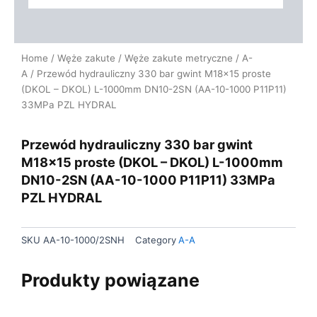
Home
/
Węże zakute
/
Węże zakute metryczne
/
A-
A
/ Przewód hydrauliczny 330 bar gwint M18x15 proste
(DKOL – DKOL) L-1000mm DN10-2SN (AA-10-1000 P11P11)
33MPa PZL HYDRAL
Przewód hydrauliczny 330 bar gwint
M18x15 proste (DKOL – DKOL) L-1000mm
DN10-2SN (AA-10-1000 P11P11) 33MPa
PZL HYDRAL
SKU
AA-10-1000/2SNH
Category
A-A
Produkty powiązane