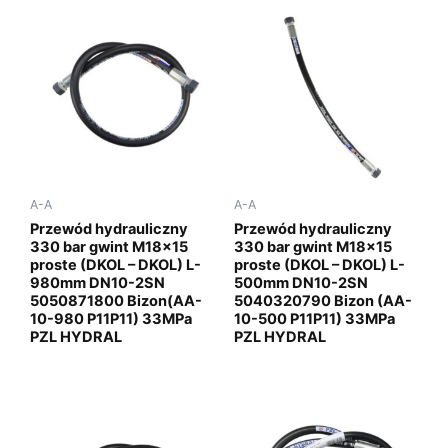
A-A
A-A
Przewód hydrauliczny
Przewód hydrauliczny
330 bar gwint M18x15
330 bar gwint M18x15
proste (DKOL – DKOL) L-
proste (DKOL – DKOL) L-
980mm DN10-2SN
500mm DN10-2SN
5050871800 Bizon(AA-
5040320790 Bizon (AA-
10-980 P11P11) 33MPa
10-500 P11P11) 33MPa
PZL HYDRAL
PZL HYDRAL