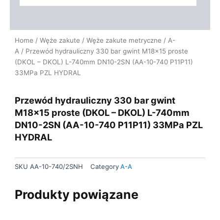
Home
/
Węże zakute
/
Węże zakute metryczne
/
A-
A
/ Przewód hydrauliczny 330 bar gwint M18x15 proste
(DKOL – DKOL) L-740mm DN10-2SN (AA-10-740 P11P11)
33MPa PZL HYDRAL
Przewód hydrauliczny 330 bar gwint
M18x15 proste (DKOL – DKOL) L-740mm
DN10-2SN (AA-10-740 P11P11) 33MPa PZL
HYDRAL
SKU
AA-10-740/2SNH
Category
A-A
Produkty powiązane