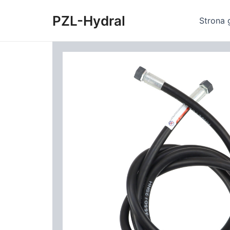
Skip
PZL-Hydral
to
Strona 
content