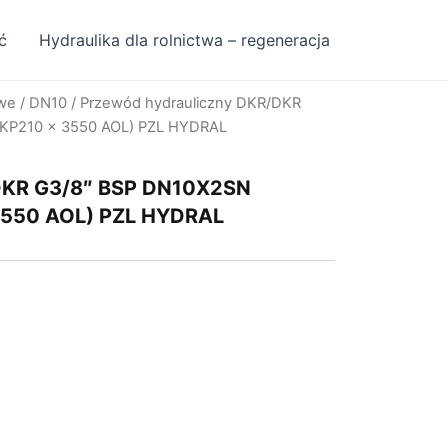
ć
Hydraulika dla rolnictwa – regeneracja
owe
/
DN10
/ Przewód hydrauliczny DKR/DKR
KP210 x 3550 AOL) PZL HYDRAL
/DKR G3/8″ BSP DN10X2SN
3550 AOL) PZL HYDRAL