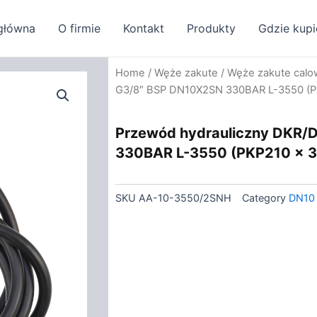
główna
O firmie
Kontakt
Produkty
Gdzie kupi
Home
/
Węże zakute
/
Węże zakute cal
G3/8″ BSP DN10X2SN 330BAR L-3550 (P
Przewód hydrauliczny DKR
330BAR L-3550 (PKP210 x 
SKU
AA-10-3550/2SNH
Category
DN10