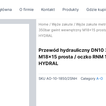
główna
O firmie
Kontakt
Produkty
Gdzie kupi
Home
/
Węże zakute
/
Węże zakute met
350bar gwint wewnętrzny M18x15 prost
HYDRAL
Przewód hydrauliczny DN10
M18x15 prosta / oczko RNM
HYDRAL
SKU
AO-10-1850/2SNH
Category
A-O