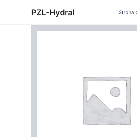
Skip
PZL-Hydral
to
Strona 
content