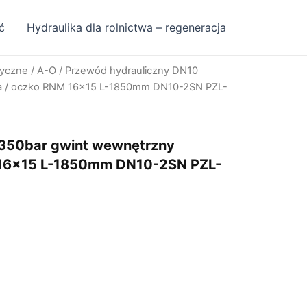
ć
Hydraulika dla rolnictwa – regeneracja
ryczne
/
A-O
/ Przewód hydrauliczny DN10
a / oczko RNM 16×15 L-1850mm DN10-2SN PZL-
 350bar gwint wewnętrzny
 16×15 L-1850mm DN10-2SN PZL-