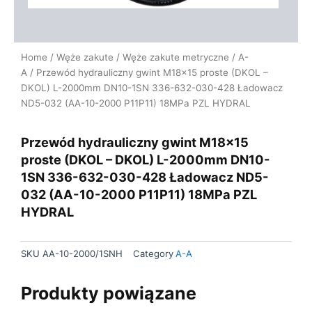
Home
/
Węże zakute
/
Węże zakute metryczne
/
A-
A
/ Przewód hydrauliczny gwint M18x15 proste (DKOL –
DKOL) L-2000mm DN10-1SN 336-632-030-428 Ładowacz
ND5-032 (AA-10-2000 P11P11) 18MPa PZL HYDRAL
Przewód hydrauliczny gwint M18x15
proste (DKOL – DKOL) L-2000mm DN10-
1SN 336-632-030-428 Ładowacz ND5-
032 (AA-10-2000 P11P11) 18MPa PZL
HYDRAL
SKU
AA-10-2000/1SNH
Category
A-A
Produkty powiązane