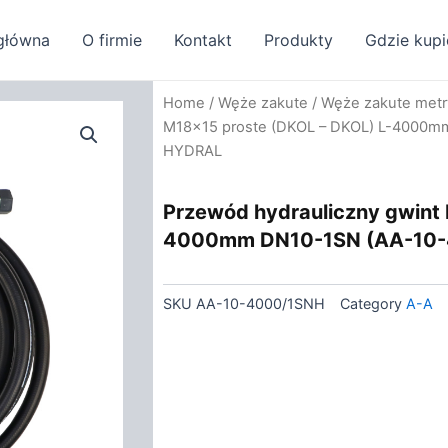
główna
O firmie
Kontakt
Produkty
Gdzie kupi
Home
/
Węże zakute
/
Węże zakute met
M18x15 proste (DKOL – DKOL) L-4000m
HYDRAL
Przewód hydrauliczny gwint
4000mm DN10-1SN (AA-10-
SKU
AA-10-4000/1SNH
Category
A-A