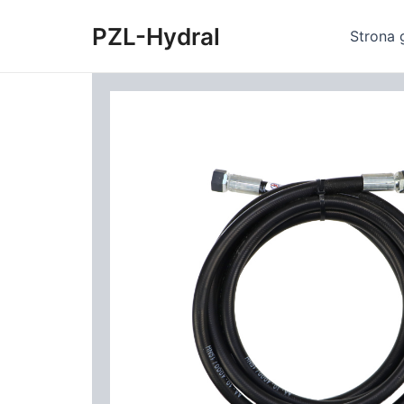
Skip
PZL-Hydral
to
Strona 
content