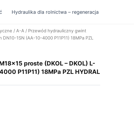
ć
Hydraulika dla rolnictwa – regeneracja
ryczne
/
A-A
/ Przewód hydrauliczny gwint
m DN10-1SN (AA-10-4000 P11P11) 18MPa PZL
 M18x15 proste (DKOL – DKOL) L-
4000 P11P11) 18MPa PZL HYDRAL