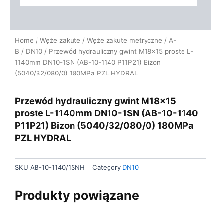
Home
/
Węże zakute
/
Węże zakute metryczne
/
A-
B
/
DN10
/ Przewód hydrauliczny gwint M18x15 proste L-
1140mm DN10-1SN (AB-10-1140 P11P21) Bizon
(5040/32/080/0) 180MPa PZL HYDRAL
Przewód hydrauliczny gwint M18x15
proste L-1140mm DN10-1SN (AB-10-1140
P11P21) Bizon (5040/32/080/0) 180MPa
PZL HYDRAL
SKU
AB-10-1140/1SNH
Category
DN10
Produkty powiązane