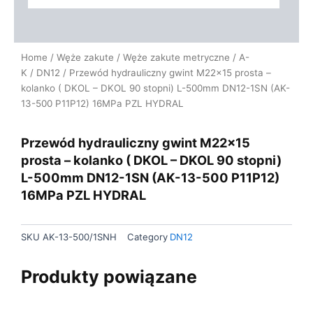
Home
/
Węże zakute
/
Węże zakute metryczne
/
A-
K
/
DN12
/ Przewód hydrauliczny gwint M22x15 prosta –
kolanko ( DKOL – DKOL 90 stopni) L-500mm DN12-1SN (AK-
13-500 P11P12) 16MPa PZL HYDRAL
Przewód hydrauliczny gwint M22x15
prosta – kolanko ( DKOL – DKOL 90 stopni)
L-500mm DN12-1SN (AK-13-500 P11P12)
16MPa PZL HYDRAL
SKU
AK-13-500/1SNH
Category
DN12
Produkty powiązane