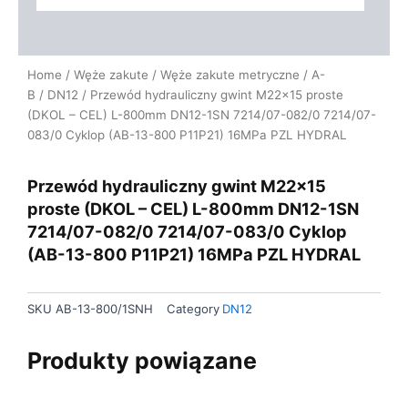
Home
/
Węże zakute
/
Węże zakute metryczne
/
A-
B
/
DN12
/ Przewód hydrauliczny gwint M22x15 proste
(DKOL – CEL) L-800mm DN12-1SN 7214/07-082/0 7214/07-
083/0 Cyklop (AB-13-800 P11P21) 16MPa PZL HYDRAL
Przewód hydrauliczny gwint M22x15
proste (DKOL – CEL) L-800mm DN12-1SN
7214/07-082/0 7214/07-083/0 Cyklop
(AB-13-800 P11P21) 16MPa PZL HYDRAL
SKU
AB-13-800/1SNH
Category
DN12
Produkty powiązane