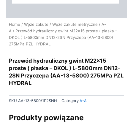
Home
/
Węże zakute
/
Węże zakute metryczne
/
A-
A
/ Przewód hydrauliczny gwint M22x15 proste ( płaska –
DKOL ) L-5800mm DN12-2SN Przyczepa (AA-13-5800)
275MPa PZL HYDRAL
Przewód hydrauliczny gwint M22x15
proste ( płaska – DKOL ) L-5800mm DN12-
2SN Przyczepa (AA-13-5800) 275MPa PZL
HYDRAL
SKU
AA-13-5800/1P2SNH
Category
A-A
Produkty powiązane