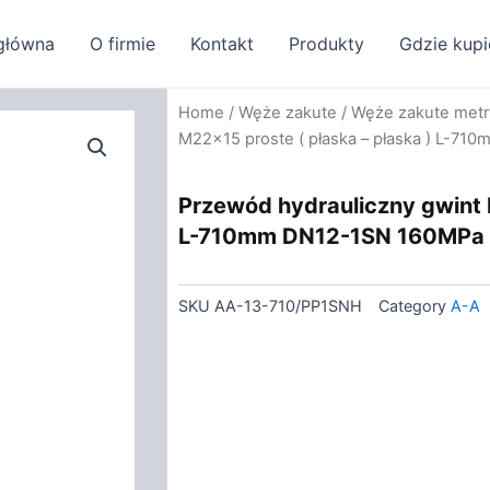
główna
O firmie
Kontakt
Produkty
Gdzie kupi
Home
/
Węże zakute
/
Węże zakute met
M22x15 proste ( płaska – płaska ) L-
Przewód hydrauliczny gwint 
L-710mm DN12-1SN 160MPa 
SKU
AA-13-710/PP1SNH
Category
A-A