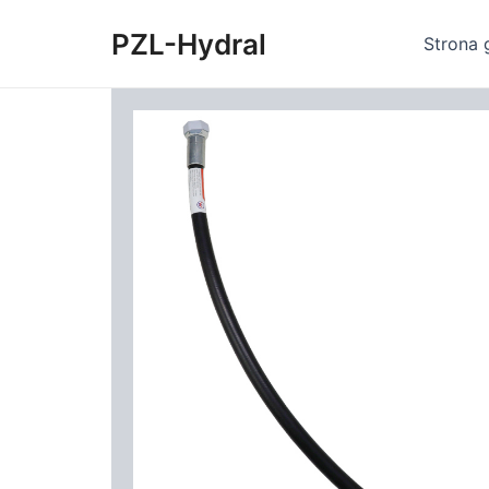
Skip
PZL-Hydral
to
Strona 
content