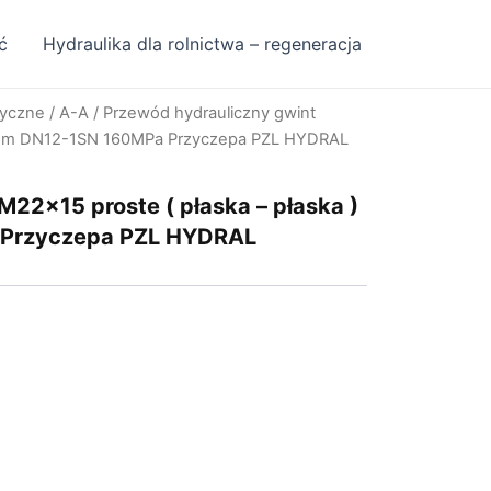
ć
Hydraulika dla rolnictwa – regeneracja
ryczne
/
A-A
/ Przewód hydrauliczny gwint
710mm DN12-1SN 160MPa Przyczepa PZL HYDRAL
M22x15 proste ( płaska – płaska )
Przyczepa PZL HYDRAL