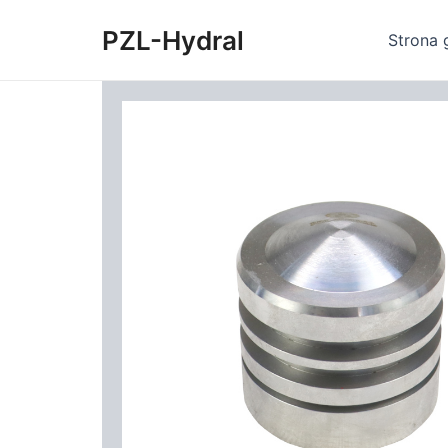
Skip
PZL-Hydral
to
Strona 
content