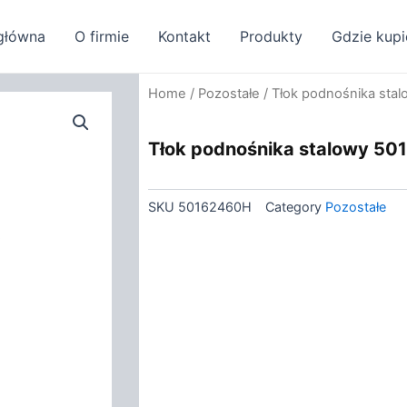
główna
O firmie
Kontakt
Produkty
Gdzie kupi
Home
/
Pozostałe
/ Tłok podnośnika st
Tłok podnośnika stalowy 5
SKU
50162460H
Category
Pozostałe