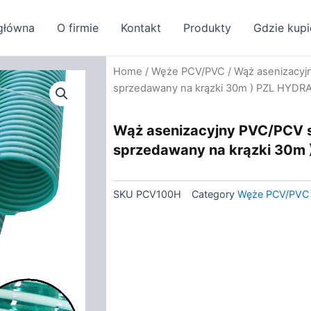
główna
O firmie
Kontakt
Produkty
Gdzie kupi
Home
/
Węże PCV/PVC
/ Wąż asenizacyj
sprzedawany na krązki 30m ) PZL HYDR
Wąż asenizacyjny PVC/PCV s
sprzedawany na krązki 30m
SKU
PCV100H
Category
Węże PCV/PVC