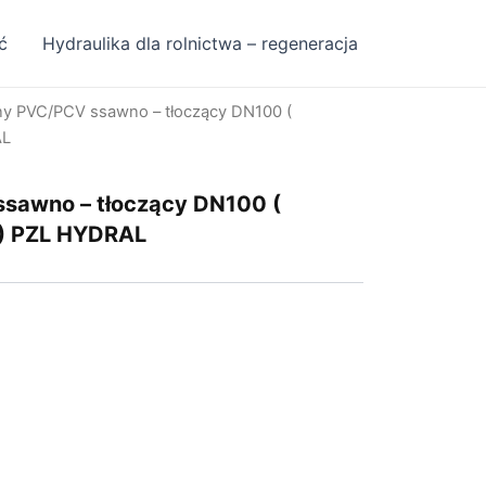
ć
Hydraulika dla rolnictwa – regeneracja
ny PVC/PCV ssawno – tłoczący DN100 (
AL
sawno – tłoczący DN100 (
 ) PZL HYDRAL