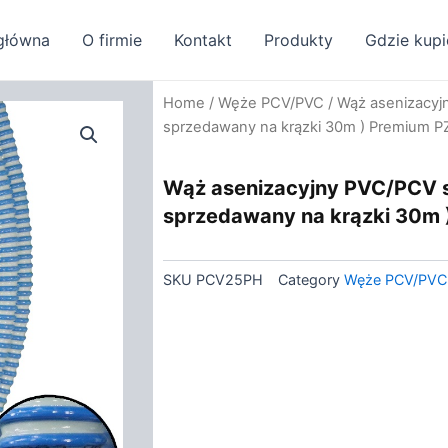
główna
O firmie
Kontakt
Produkty
Gdzie kupi
Home
/
Węże PCV/PVC
/ Wąż asenizacyj
sprzedawany na krązki 30m ) Premium 
Wąż asenizacyjny PVC/PCV s
sprzedawany na krązki 30m
SKU
PCV25PH
Category
Węże PCV/PVC