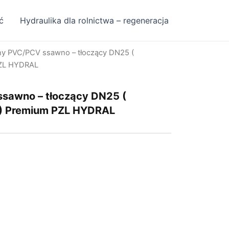
ć
Hydraulika dla rolnictwa – regeneracja
ny PVC/PCV ssawno – tłoczący DN25 (
PZL HYDRAL
sawno – tłoczący DN25 (
 ) Premium PZL HYDRAL