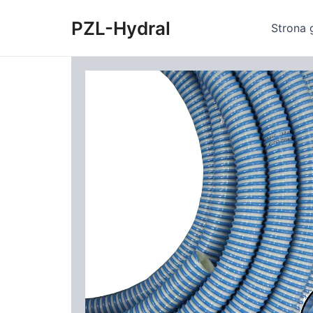
Skip
PZL-Hydral
to
Strona 
content