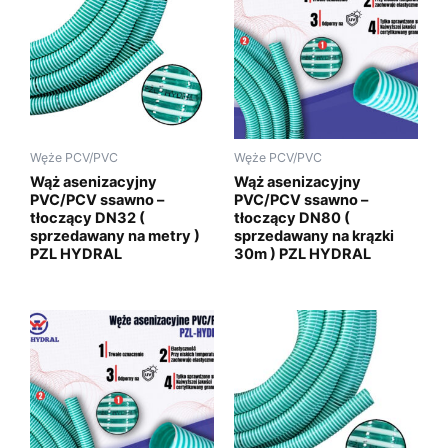
Węże PCV/PVC
Węże PCV/PVC
Wąż asenizacyjny
Wąż asenizacyjny
PVC/PCV ssawno –
PVC/PCV ssawno –
tłoczący DN32 (
tłoczący DN80 (
sprzedawany na metry )
sprzedawany na krązki
PZL HYDRAL
30m ) PZL HYDRAL