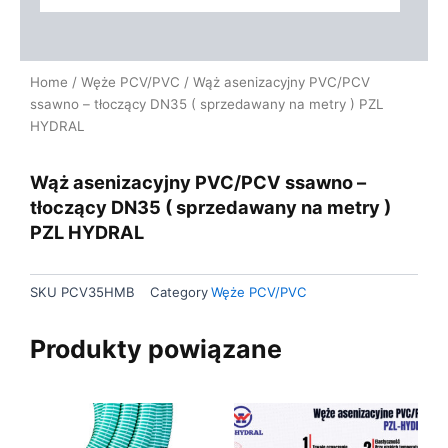
Home
/
Węże PCV/PVC
/ Wąż asenizacyjny PVC/PCV
ssawno – tłoczący DN35 ( sprzedawany na metry ) PZL
HYDRAL
Wąż asenizacyjny PVC/PCV ssawno –
tłoczący DN35 ( sprzedawany na metry )
PZL HYDRAL
SKU
PCV35HMB
Category
Węże PCV/PVC
Produkty powiązane