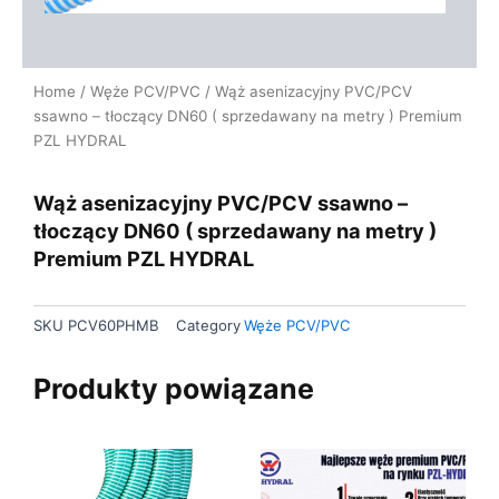
Home
/
Węże PCV/PVC
/ Wąż asenizacyjny PVC/PCV
ssawno – tłoczący DN60 ( sprzedawany na metry ) Premium
PZL HYDRAL
Wąż asenizacyjny PVC/PCV ssawno –
tłoczący DN60 ( sprzedawany na metry )
Premium PZL HYDRAL
SKU
PCV60PHMB
Category
Węże PCV/PVC
Produkty powiązane