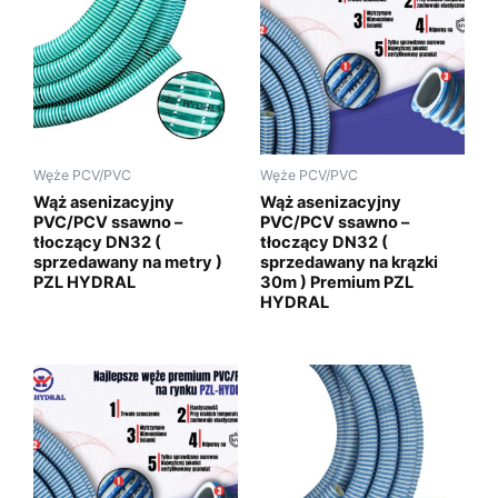
Węże PCV/PVC
Węże PCV/PVC
Wąż asenizacyjny
Wąż asenizacyjny
PVC/PCV ssawno –
PVC/PCV ssawno –
tłoczący DN32 (
tłoczący DN32 (
sprzedawany na metry )
sprzedawany na krązki
PZL HYDRAL
30m ) Premium PZL
HYDRAL