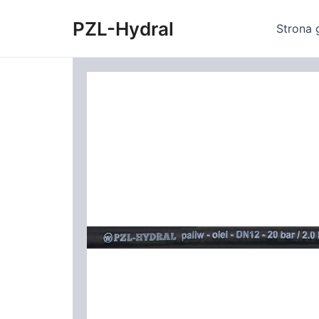
Skip
PZL-Hydral
to
Strona 
content