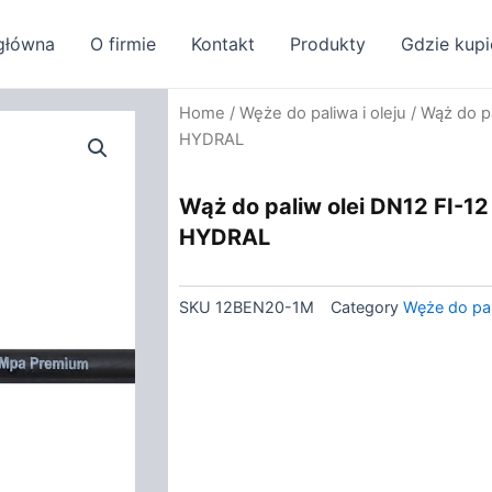
główna
O firmie
Kontakt
Produkty
Gdzie kupi
Home
/
Węże do paliwa i oleju
/ Wąż do p
HYDRAL
Wąż do paliw olei DN12 FI-12
HYDRAL
SKU
12BEN20-1M
Category
Węże do pali