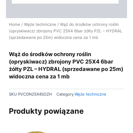
Home
/
Węże techniczne
/ Wąż do środków ochrony roślin
(opryskiwacz) zbrojony PVC 25X4 6bar żółty PZL – HYDRAL
(sprzedawane po 25m) widoczna cena za 1 mb
Wąż do środków ochrony roślin
(opryskiwacz) zbrojony PVC 25X4 6bar
żółty PZL – HYDRAL (sprzedawane po 25m)
widoczna cena za 1 mb
SKU
PVCDN25X4SOZH
Category
Węże techniczne
Produkty powiązane