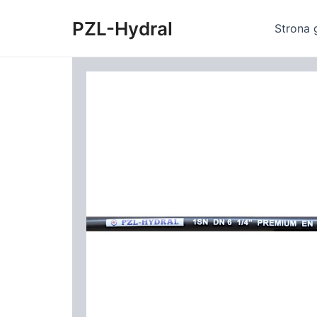
Skip
PZL-Hydral
to
Strona 
content