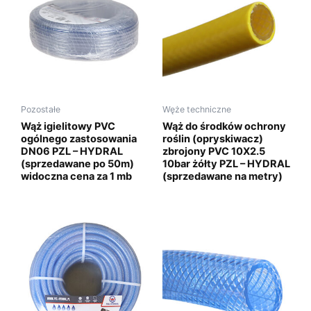
Pozostałe
Węże techniczne
Wąż igielitowy PVC
Wąż do środków ochrony
ogólnego zastosowania
roślin (opryskiwacz)
DN06 PZL – HYDRAL
zbrojony PVC 10X2.5
(sprzedawane po 50m)
10bar żółty PZL – HYDRAL
widoczna cena za 1 mb
(sprzedawane na metry)