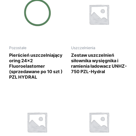
Pozostałe
Uszczelnienia
Pierścień uszczelniający
Zestaw uszczelnień
oring 24×2
siłownika wysięgnika i
Fluoroelastomer
ramienia ładowacz UNHZ-
(sprzedawane po 10 szt )
750 PZL-Hydral
PZL HYDRAL