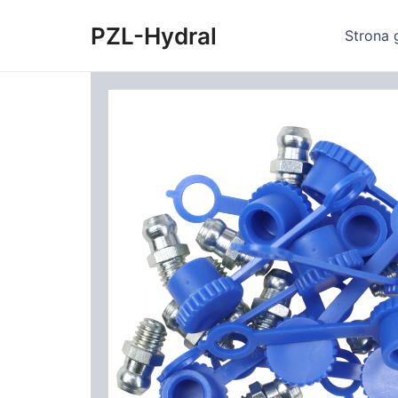
Skip
PZL-Hydral
to
Strona 
content