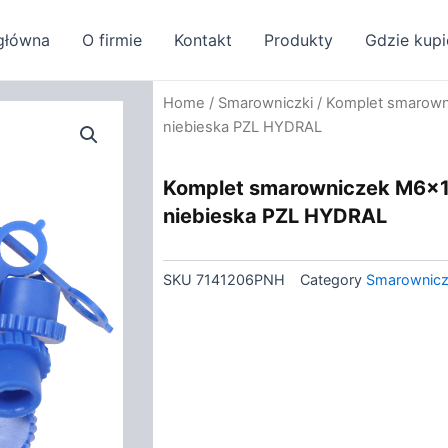
główna
O firmie
Kontakt
Produkty
Gdzie kupi
Home
/
Smarowniczki
/ Komplet smarown
niebieska PZL HYDRAL
Komplet smarowniczek M6x1 
niebieska PZL HYDRAL
SKU
7141206PNH
Category
Smarownicz