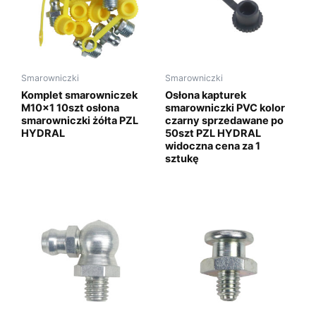
Smarowniczki
Smarowniczki
Komplet smarowniczek
Osłona kapturek
M10x1 10szt osłona
smarowniczki PVC kolor
smarowniczki żółta PZL
czarny sprzedawane po
HYDRAL
50szt PZL HYDRAL
widoczna cena za 1
sztukę