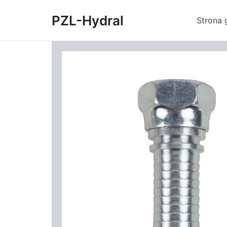
Skip
PZL-Hydral
to
Strona 
content