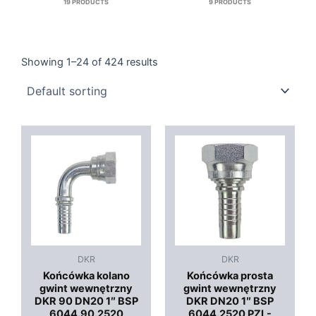
19 PRODUCTS
9 PRODUCTS
Showing 1–24 of 424 results
DKR
DKR
Końcówka kolano
Końcówka prosta
gwint wewnętrzny
gwint wewnętrzny
DKR 90 DN20 1″ BSP
DKR DN20 1″ BSP
6044.90.2520
6044.2520 PZL-