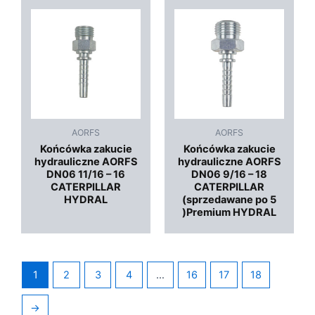
AORFS
AORFS
Końcówka zakucie
Końcówka zakucie
hydrauliczne AORFS
hydrauliczne AORFS
DN06 11/16 – 16
DN06 9/16 – 18
CATERPILLAR
CATERPILLAR
HYDRAL
(sprzedawane po 5
)Premium HYDRAL
1
2
3
4
…
16
17
18
→