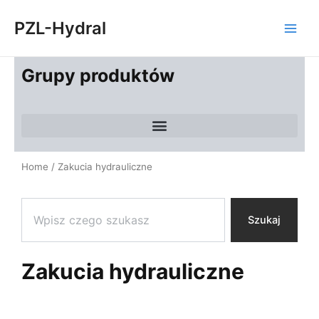
Skip
Main
PZL-Hydral
to
Men
content
Grupy produktów
Home
/ Zakucia hydrauliczne
Search
Szukaj
Zakucia hydrauliczne