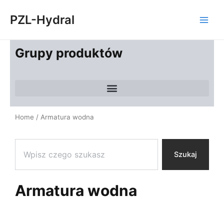
Skip
Main
PZL-Hydral
to
Men
content
Grupy produktów
Home
/ Armatura wodna
Search
Szukaj
Armatura wodna