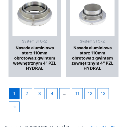
System STORZ
System STORZ
Nasada aluminiowa
Nasada aluminiowa
storz 110mm
storz 110mm
obrotowa z gwintem
obrotowa z gwintem
wewnętrznym 4″ PZL
zewnętrznym 4″ PZL
HYDRAL
HYDRAL
1
2
3
4
…
11
12
13
→