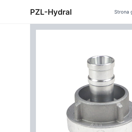
Skip
PZL-Hydral
to
Strona 
content