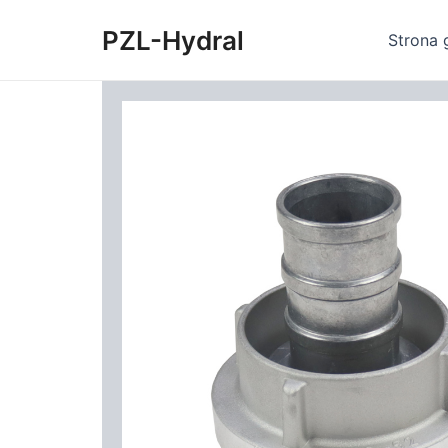
Skip
PZL-Hydral
to
Strona 
content