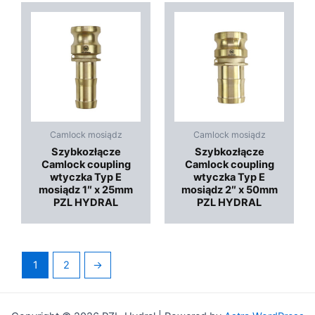
Camlock mosiądz
Camlock mosiądz
Szybkozłącze
Szybkozłącze
Camlock coupling
Camlock coupling
wtyczka Typ E
wtyczka Typ E
mosiądz 1″ x 25mm
mosiądz 2″ x 50mm
PZL HYDRAL
PZL HYDRAL
1
2
→