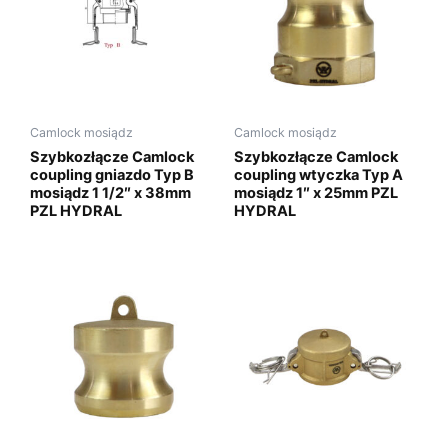
Camlock mosiądz
Camlock mosiądz
Szybkozłącze Camlock
Szybkozłącze Camlock
coupling gniazdo Typ B
coupling wtyczka Typ A
mosiądz 1 1/2″ x 38mm
mosiądz 1″ x 25mm PZL
PZL HYDRAL
HYDRAL