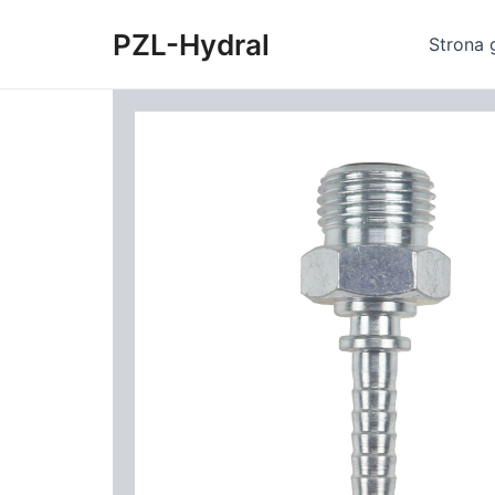
Skip
PZL-Hydral
to
Strona 
content