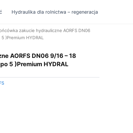
ć
Hydraulika dla rolnictwa – regeneracja
ońcówka zakucie hydrauliczne AORFS DN06
o 5 )Premium HYDRAL
zne AORFS DN06 9/16 – 18
 po 5 )Premium HYDRAL
FS