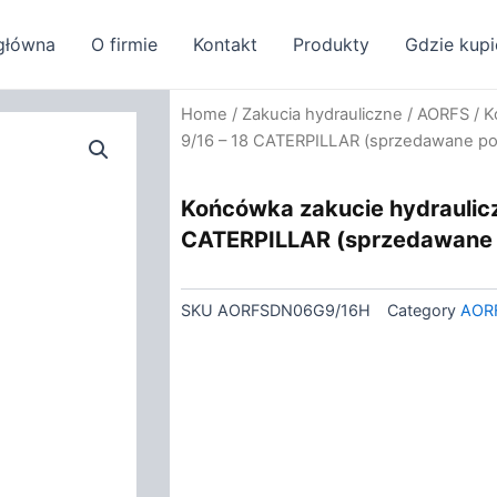
główna
O firmie
Kontakt
Produkty
Gdzie kupi
Home
/
Zakucia hydrauliczne
/
AORFS
/ K
9/16 – 18 CATERPILLAR (sprzedawane p
Końcówka zakucie hydraulic
CATERPILLAR (sprzedawane
SKU
AORFSDN06G9/16H
Category
AOR