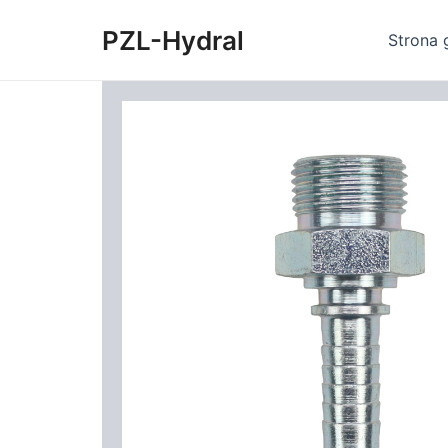
Skip
PZL-Hydral
to
Strona 
content