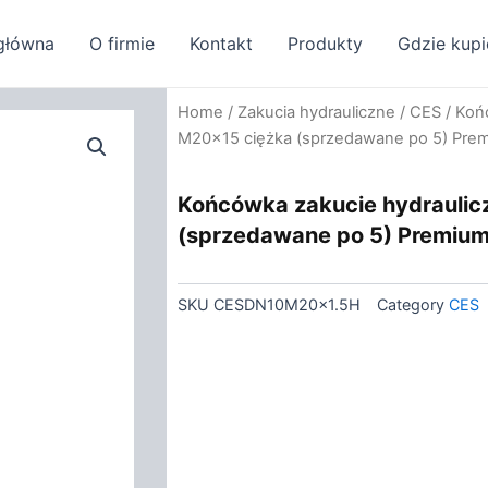
główna
O firmie
Kontakt
Produkty
Gdzie kupi
Home
/
Zakucia hydrauliczne
/
CES
/ Koń
M20x15 ciężka (sprzedawane po 5) Pr
Końcówka zakucie hydrauli
(sprzedawane po 5) Premiu
SKU
CESDN10M20x1.5H
Category
CES