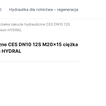
ć
Hydraulika dla rolnictwa – regeneracja
cówka zakucie hydrauliczne CES DN10 12S
emium HYDRAL
czne CES DN10 12S M20x15 ciężka
m HYDRAL