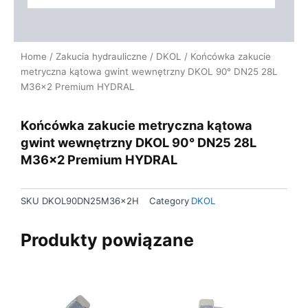
Home
/
Zakucia hydrauliczne
/
DKOL
/ Końcówka zakucie
metryczna kątowa gwint wewnętrzny DKOL 90° DN25 28L
M36x2 Premium HYDRAL
Końcówka zakucie metryczna kątowa
gwint wewnętrzny DKOL 90° DN25 28L
M36x2 Premium HYDRAL
SKU
DKOL90DN25M36x2H
Category
DKOL
Produkty powiązane