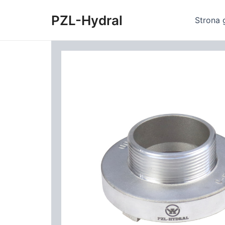
Skip
PZL-Hydral
to
Strona 
content