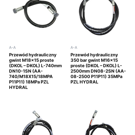
A-A
A-A
Przewód hydrauliczny
Przewód hydrauliczny
gwint M18x15 proste
350 bar gwint M16x15
(DKOL – DKOL) L-740mm
proste (DKOL – DKOL) L-
DN10-1SN (AA-
2500mm DN08-2SN (AA-
740/M18X15/18MPA
08-2500 P11P11) 35MPa
P11P11) 18MPa PZL
PZL HYDRAL
HYDRAL