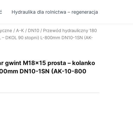
ć
Hydraulika dla rolnictwa – regeneracja
ryczne
/
A-K
/
DN10
/ Przewód hydrauliczny 180
OL – DKOL 90 stopni) L-800mm DN10-1SN (AK-
r gwint M18x15 prosta – kolanko
-800mm DN10-1SN (AK-10-800