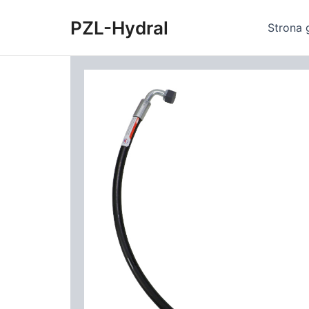
Skip
PZL-Hydral
to
Strona 
content