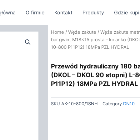
główna
O firmie
Kontakt
Produkty
Gdzie kupi
Home
/
Węże zakute
/
Węże zakute met
bar gwint M18x15 prosta – kolanko (DK
10-800 P11P12) 18MPa PZL HYDRAL
Przewód hydrauliczny 180 ba
(DKOL – DKOL 90 stopni) L
P11P12) 18MPa PZL HYDRAL
SKU
AK-10-800/1SNH
Category
DN10