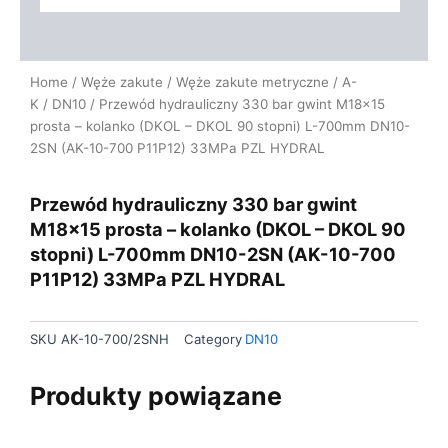
Home
/
Węże zakute
/
Węże zakute metryczne
/
A-
K
/
DN10
/ Przewód hydrauliczny 330 bar gwint M18x15
prosta – kolanko (DKOL – DKOL 90 stopni) L-700mm DN10-
2SN (AK-10-700 P11P12) 33MPa PZL HYDRAL
Przewód hydrauliczny 330 bar gwint
M18x15 prosta – kolanko (DKOL – DKOL 90
stopni) L-700mm DN10-2SN (AK-10-700
P11P12) 33MPa PZL HYDRAL
SKU
AK-10-700/2SNH
Category
DN10
Produkty powiązane