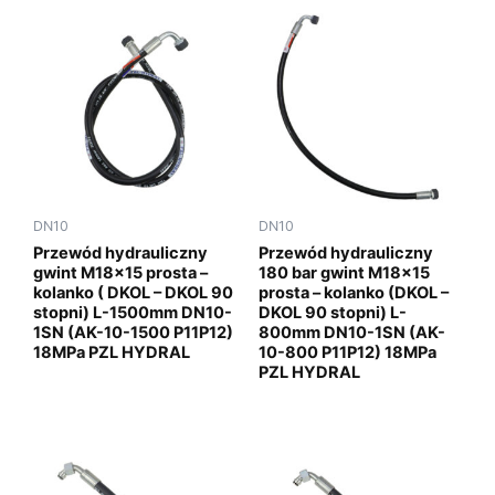
DN10
DN10
Przewód hydrauliczny
Przewód hydrauliczny
gwint M18x15 prosta –
180 bar gwint M18x15
kolanko ( DKOL – DKOL 90
prosta – kolanko (DKOL –
stopni) L-1500mm DN10-
DKOL 90 stopni) L-
1SN (AK-10-1500 P11P12)
800mm DN10-1SN (AK-
18MPa PZL HYDRAL
10-800 P11P12) 18MPa
PZL HYDRAL