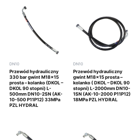
DN10
DN10
Przewód hydrauliczny
Przewód hydrauliczny
330 bar gwint M18x15
gwint M18x15 prosta –
prosta – kolanko (DKOL –
kolanko ( DKOL – DKOL 90
DKOL 90 stopni) L-
stopni) L-2000mm DN10-
500mm DN10-2SN (AK-
1SN (AK-10-2000 P11P12)
10-500 P11P12) 33MPa
18MPa PZL HYDRAL
PZL HYDRAL