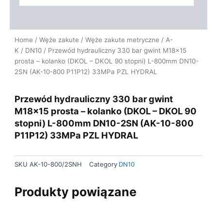
Home
/
Węże zakute
/
Węże zakute metryczne
/
A-
K
/
DN10
/ Przewód hydrauliczny 330 bar gwint M18x15
prosta – kolanko (DKOL – DKOL 90 stopni) L-800mm DN10-
2SN (AK-10-800 P11P12) 33MPa PZL HYDRAL
Przewód hydrauliczny 330 bar gwint
M18x15 prosta – kolanko (DKOL – DKOL 90
stopni) L-800mm DN10-2SN (AK-10-800
P11P12) 33MPa PZL HYDRAL
SKU
AK-10-800/2SNH
Category
DN10
Produkty powiązane