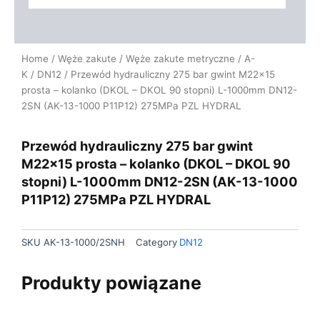
Home
/
Węże zakute
/
Węże zakute metryczne
/
A-
K
/
DN12
/ Przewód hydrauliczny 275 bar gwint M22x15
prosta – kolanko (DKOL – DKOL 90 stopni) L-1000mm DN12-
2SN (AK-13-1000 P11P12) 275MPa PZL HYDRAL
Przewód hydrauliczny 275 bar gwint
M22x15 prosta – kolanko (DKOL – DKOL 90
stopni) L-1000mm DN12-2SN (AK-13-1000
P11P12) 275MPa PZL HYDRAL
SKU
AK-13-1000/2SNH
Category
DN12
Produkty powiązane